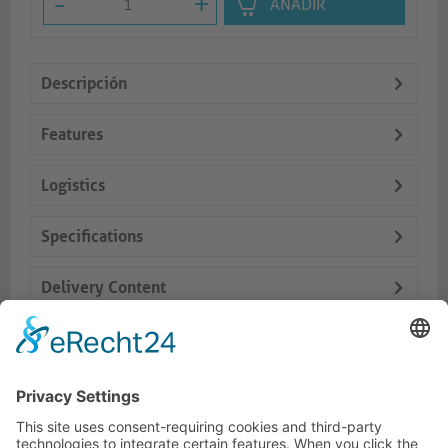
-
+
AÑADIR
Descripción
Features
Logistics
Specifications
Delivery Content
Dokumente
Productos similares