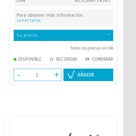
EAN
4251364719565
Para obtener más información,
conectarse
.
Su precio
*
Todos los precios sin IVA
DISPONIBLE
RECORDAR
COMPARAR
-
+
AÑADIR