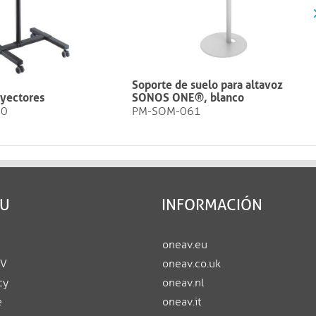
Soporte de suelo para altavoz
oyectores
SONOS ONE®, blanco
10
PM-SOM-061
EU
INFORMACIÓN
oneav.eu
AV
oneav.co.uk
cy
oneav.nl
e
oneav.it