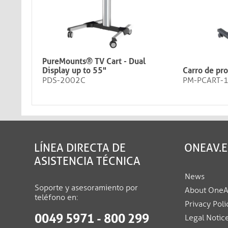
PureMounts® TV Cart - Dual
Display up to 55"
Carro de pr
PDS-2002C
PM-PCART-
LÍNEA DIRECTA DE
ONEAV.
ASISTENCIA TÉCNICA
News
Soporte y asesoramiento por
About One
teléfono en:
Privacy Poli
0049 5971 - 800 299
Legal Notic