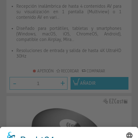
Recepción inalámbrica de hasta 4 contenidos AV para
su visualización en 1 pantalla (Multiview) o 1
contenido AV en vari...
Diseñado para portátiles, tabletas y smartphones
(Windows, macOS, iOS, ChromeOS, Android),
compatible con Airplay, Mira...
Resoluciones de entrada y salida de hasta 4K UltraHD
30Hz
A PETICIÓN
RECORDAR
COMPARAR
-
+
AÑADIR