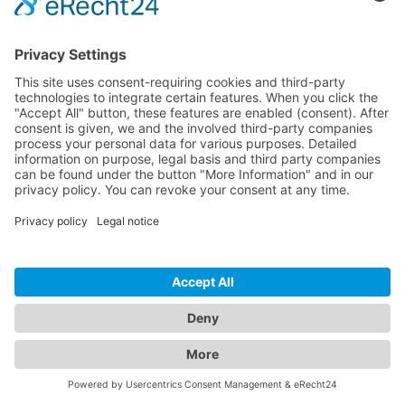
EZCast Ultra U1 - Receptor de pantalla 4K / HDR
EZ-U01
EZCast permite compartir pantallas desde
dispositivos móviles y/o PC y portátiles y mostrarlas
en una pantalla grande -...
EZCast ofrece una forma sencilla de compartir
pantallas directamente a través de la aplicación
EZCAst desde cualquier d...
La aplicación EZCast para dispositivos móviles
permite visualizar una sola señal en una pantalla; la
forma perfecta de ...
A PETICIÓN
RECORDAR
COMPARAR