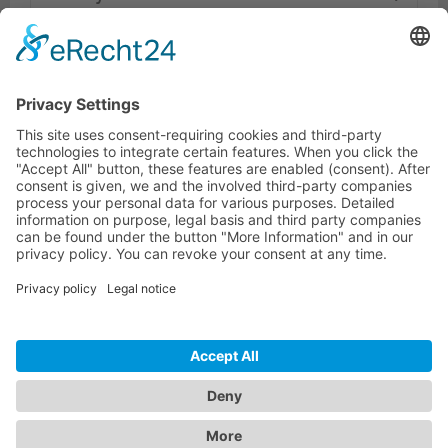
Dokumente
Productos similares
LÍNEA DIRECTA DE ASISTENCIA TÉCNICA
ONEAV.EU
INFORMACIÓN
BOLETÍN DE NOTICIAS
© 2026 PureLink GmbH - OneAV B2B-Shop - * Todos los precios más IVA y