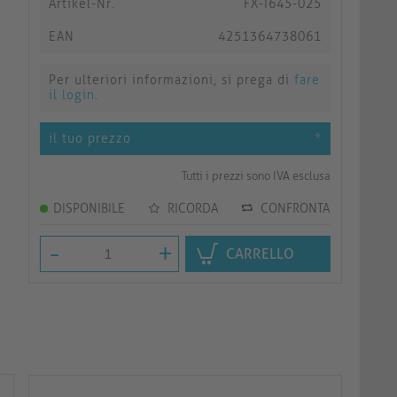
Artikel-Nr.
FX-I645-025
EAN
4251364738061
Per ulteriori informazioni, si prega di
fare
il login
.
il tuo prezzo
*
Tutti i prezzi sono IVA esclusa
DISPONIBILE
RICORDA
CONFRONTA
-
+
CARRELLO