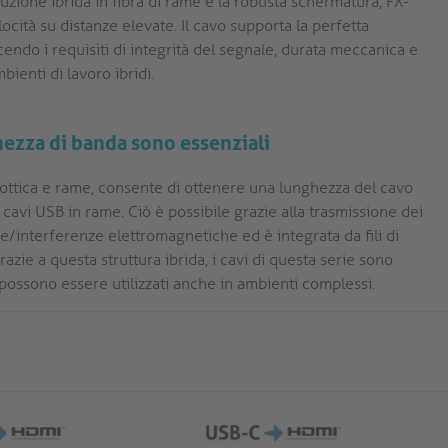
uzione ibrida in fibra di rame e la robusta schermatura, FX-
ocità su distanze elevate. Il cavo supporta la perfetta
cendo i requisiti di integrità del segnale, durata meccanica e
bienti di lavoro ibridi.
hezza di banda sono essenziali
a ottica e rame, consente di ottenere una lunghezza del cavo
 cavi USB in rame. Ciò è possibile grazie alla trasmissione dei
nze/interferenze elettromagnetiche ed è integrata da fili di
azie a questa struttura ibrida, i cavi di questa serie sono
possono essere utilizzati anche in ambienti complessi.