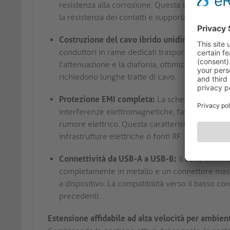
resistenza alla corrosione. Questa scelta di mat
la resistenza dei contatti e supportando connessio
Costruzione del cavo ibrido unidirezionale:
I f
conduttori in rame dedicati trasportano aliment
l'attenuazione e la diafonia, ottimizzando la qua
richiedono lunghe tratte di cavo.
Protezione EMI completa:
La schermatura integ
interferenze elettromagnetiche, favorendo un 
rumore elettrico. Questa caratteristica è partico
infrastrutture elettriche o fonti RF.
Connettività da USB-A a USB-B:
Il cavo termin
completamente in metallo e un connettore masc
a dispositivo. La compatibilità verso il basso c
precedenti.
Estensione affidabile ad alta velocità per ambien