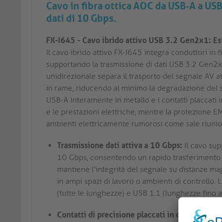
Cavo in fibra ottica AOC da USB-A a USB
dati di 10 Gbps.
FX-I645 - Cavo ibrido attivo USB 3.2 Gen2x1: Este
Il cavo ibrido attivo FX-I645 integra conduttori in 
supportando la trasmissione di dati USB 3.2 Gen2x1 
unidirezionale separa il trasporto del segnale AV at
in rame, riducendo al minimo la degradazione del s
USB-A interamente in metallo e i contatti placcati 
e le prestazioni elettriche, mentre la protezione 
ambienti elettricamente rumorosi come sale riunioni,
Trasmissione dati attiva a 10 Gbps:
Il cavo sup
10 Gbps, consentendo un rapido trasferimento di 
mantiene l'integrità del segnale su distanze mag
in ampi spazi di lavoro o ambienti di controll
(tutte le lunghezze) e USB 1.1 (lunghezze fino 
Contatti di precisione placcati in oro:
I contatt