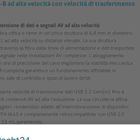
-B ad alta velocità con velocità di trasferimento
nsione di dati e segnali AV ad alta velocità
fibra ottica e rame in un'unica struttura di 4,8 mm di diametro,
ad alta velocità su distanze elevate. La sua struttura
traverso la fibra dalle linee di alimentazione e dati trasportate
egnale nelle installazioni AV complesse. L'alloggiamento
in oro di precisione del cavo migliorano la stabilità meccanica
EMI completa garantisce un funzionamento affidabile in
 sale di controllo e spazi di lavoro ibridi.
porta velocità di trasmissione dati USB 3.2 Gen2x1 fino a
contenuti AV ad alta risoluzione. La sua circuiteria attiva
giori, rendendolo adatto all'interconnessione di dispositivi
o. L'FX-I645 è completamente retrocompatibile con USB 2.0
a 15 m), garantendo
i placcati in oro offrono una maggiore conduttività e