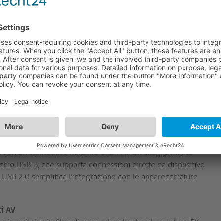
eriale garantisce prestazioni elettriche costanti, riducendo
ni stabili nelle installazioni AV più esigenti.
ilamenti in fibra ottica trasportano i segnali AV, mentre i
azione e dati. Questo approccio ibrido riduce al minimo
lità del segnale per le installazioni AV professionali che
rata e l'accurata disposizione dei conduttori riducono le
funzionamento affidabile in ambienti con un notevole
larmente importante per le installazioni in prossimità di
a con un connettore maschio USB-A in un alloggiamento
hio USB-B, che supporta connessioni dirette da dispositivo
on USB 2.0 semplifica l'integrazione con le apparecchiature
ti AV