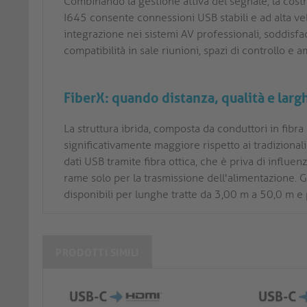
Combinando la gestione attiva del segnale, la costr
I645 consente connessioni USB stabili e ad alta vel
integrazione nei sistemi AV professionali, soddisfa
compatibilità in sale riunioni, spazi di controllo e am
FiberX: quando distanza, qualità e larg
La struttura ibrida, composta da conduttori in fibr
significativamente maggiore rispetto ai tradizionali
dati USB tramite fibra ottica, che è priva di influe
rame solo per la trasmissione dell'alimentazione. Gr
disponibili per lunghe tratte da 3,00 m a 50,0 m e 
PRODOTTI SIMILI