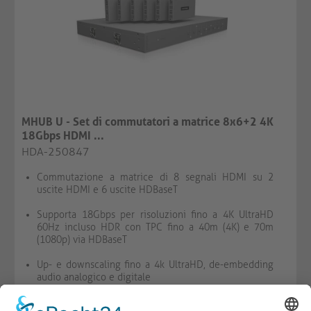
MHUB U - Set di commutatori a matrice 8x6+2 4K
18Gbps HDMI ...
HDA-250847
Commutazione a matrice di 8 segnali HDMI su 2
uscite HDMI e 6 uscite HDBaseT
Supporta 18Gbps per risoluzioni fino a 4K UltraHD
60Hz incluso HDR con TPC fino a 40m (4K) e 70m
(1080p) via HDBaseT
Up- e downscaling fino a 4k UltraHD, de-embedding
audio analogico e digitale