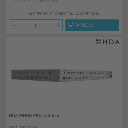
L+R SPDIF supporta ARC
DISPONIBILE
RICORDA
CONFRONTA
-
+
CARRELLO
HDA MHUB PRO 2.0 4x4
HDA-250840