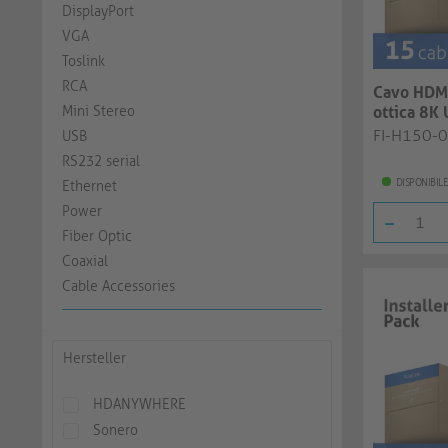
DisplayPort
VGA
Toslink
RCA
Cavo HDMI
Mini Stereo
ottica 8K 
Velocità | 
FI-H150-
USB
RS232 serial
DISPONIBILE
Ethernet
Power
-
Fiber Optic
Coaxial
Cable Accessories
Hersteller
HDANYWHERE
Sonero