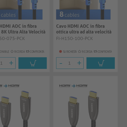
HDMI AOC in fibra
Cavo HDMI AOC in fibra
 8K Ultra Alta Velocità
ottica ultra ad alta velocità
...
8K | n...
150-075-PCK
FI-H150-100-PCK
ONIBILE
RICORDA
CONFRONTA
SU RICHIESTA
RICORDA
CONFRONTA
+
-
+