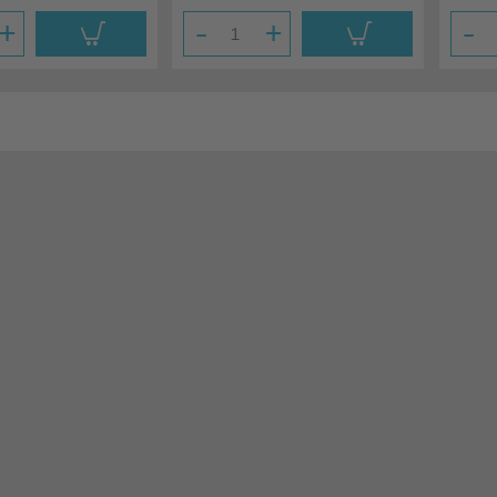
+
-
+
-