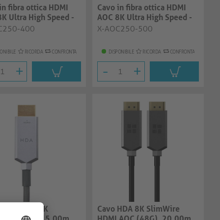
in fibra ottica HDMI
Cavo in fibra ottica HDMI
K Ultra High Speed -
AOC 8K Ultra High Speed -
, ...
50.0m, ...
C250-400
X-AOC250-500
ONIBILE
RICORDA
CONFRONTA
DISPONIBILE
RICORDA
CONFRONTA
+
-
+
 HDMI HDA 8K
Cavo HDA 8K SlimWire
ire (48G), 15.00m
HDMI AOC (48G), 20.00m