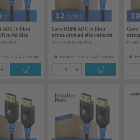
 AOC in fibra
Cavo HDMI AOC in fibra
Cavo 
Ultra-Ad Alta
ottica ultra ad alta velocità
ottica
n...
8K | n...
| nero
030-PCK
FI-H150-050-PCK
FI-H
RICORDA
CONFRONTA
DISPONIBILE
RICORDA
CONFRONTA
DISP
+
-
+
-