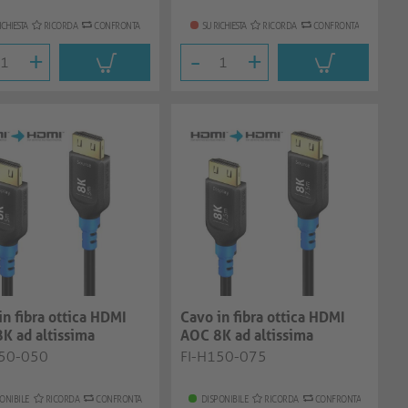
ICHIESTA
RICORDA
CONFRONTA
SU RICHIESTA
RICORDA
CONFRONTA
+
-
+
in fibra ottica HDMI
Cavo in fibra ottica HDMI
K ad altissima
AOC 8K ad altissima
tà, ner...
velocità, ner...
150-050
FI-H150-075
ONIBILE
RICORDA
CONFRONTA
DISPONIBILE
RICORDA
CONFRONTA