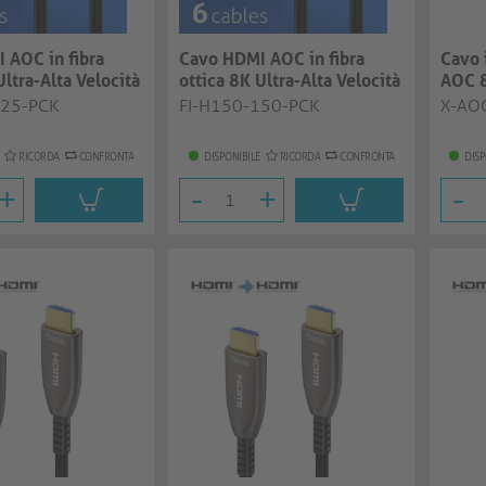
 AOC in fibra
Cavo HDMI AOC in fibra
Cavo 
Ultra-Alta Velocità
ottica 8K Ultra-Alta Velocità
AOC 8
| nero...
15.0m
125-PCK
FI-H150-150-PCK
X-AO
RICORDA
CONFRONTA
DISPONIBILE
RICORDA
CONFRONTA
DISP
+
-
+
-