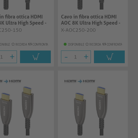
in fibra ottica HDMI
Cavo in fibra ottica HDMI
K Ultra High Speed -
AOC 8K Ultra High Speed -
, ...
20.0m, ...
C250-150
X-AOC250-200
ONIBILE
RICORDA
CONFRONTA
DISPONIBILE
RICORDA
CONFRONTA
+
-
+