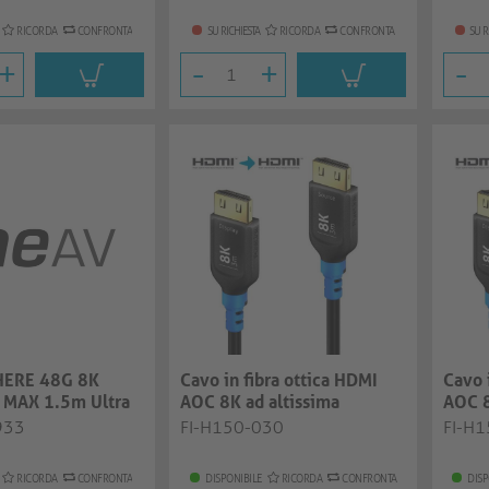
RICORDA
CONFRONTA
SU RICHIESTA
RICORDA
CONFRONTA
SU R
+
-
+
-
ERE 48G 8K
Cavo in fibra ottica HDMI
Cavo 
 MAX 1.5m Ultra
AOC 8K ad altissima
AOC 8
d Premiu...
velocità, ner...
veloci
933
FI-H150-030
FI-H
RICORDA
CONFRONTA
DISPONIBILE
RICORDA
CONFRONTA
DISP