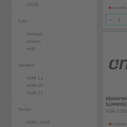
100,00
SU RICHIESTA
-
Farbe
Anthrazit
schwarz
weiß
Standard
HDMI 1.4
HDMI 2.0
HDMI 2.1
HDANYWH
SLIMWIRE
Stecker
High Spee
HDA-258
HDMI / HDMI
SU RICHIESTA