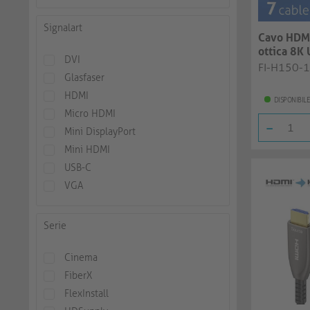
Signalart
Cavo HDMI
ottica 8K 
DVI
| nero...
FI-H150-
Glasfaser
HDMI
DISPONIBILE
Micro HDMI
-
Mini DisplayPort
Mini HDMI
USB-C
VGA
Serie
Cinema
FiberX
FlexInstall