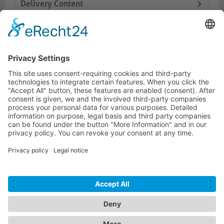
Delivery Content
Dokumente
Prodotti simili
ONEAV HOTLINE
ONEAV.EU
INFORMAZIONI
NEWSLETTER