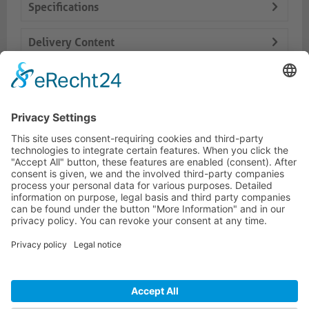
Specifications
Delivery Content
Dokumente
Prodotti simili
ONEAV HOTLINE
ONEAV.EU
INFORMAZIONI
NEWSLETTER