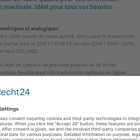
n maximale. Idéal pour tous vos besoins
 numériques et analogiques
re câble coaxial de haute qualité, conçu pour la transmission
t parfait pour le DVB-T / DVB-T2, la radio (DAB / DAB+, UKW),
mérique (SD / HD).
st doté de contacts de précision plaqués or, de fiches
courbure flexible pour une transmission optimale du signal.
ppareils de façon transparente avec nos connecteurs IEC
ée et fiable.
cuivre de haute pureté et un double blindage, notre câble
alité avec une impédance de 75Ω.
chromé de notre câble coaxial garantissent une connexion
male, améliorant votre expérience audio et vidéo.