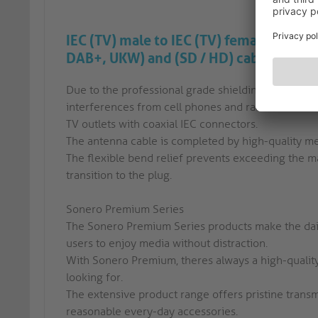
IEC (TV) male to IEC (TV) female for tr
DAB+, UKW) and (SD / HD) cable TV
Due to the professional grade shielding, Sonero T
interferences from cell phones and radio sources. 
TV outlets with coaxial IEC connectors.
The antenna cable is completed by high-quality me
The flexible bend relief prevents exceeding the m
transition to the plug.
Sonero Premium Series
The Sonero Premium Series products make the dail
users to enjoy media without distraction.
With Sonero Premium, theres always a high-quality
looking for.
The extensive product range offers pristine transm
reasonable every-day accessories.