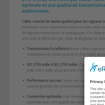
optimale et une qualité de transmissio
audiovisuels.
Câble coaxial de haute qualité pour les signaux
Améliorez votre expérience audio et vidéo avec not
de signaux numériques et analogiques. Ce câble es
ainsi que la télévision par câble analogique et nu
Transmission Excellence:
Notre câble coaxial e
métalliques de haute qualité et d'un relief de 
IEC (TV) mâle à IEC (TV) mâle:
Connectez vos a
mâle à IEC mâle, assurant une connexion sécuris
Performance accrue :
Avec des conducteurs en 
coaxial garantit une transmission de haute qu
Connexion optimale :
Les fiches en aluminium 
optimale avec une qualité de transmission maxi