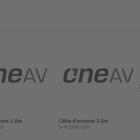
enne 2.0m
Câble d'antenne 3.0m
20
S-AC000-030