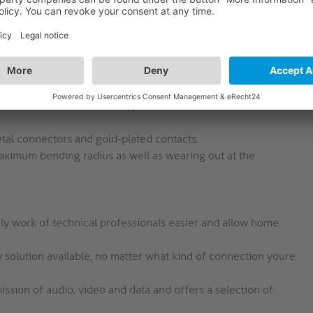
ansmission of DVB-T / DVB-T2, radio (DAB /
V antenna cables are optimally protected against
The cable is therefore compatible to all receivers and cable
tal connectors and gold-plated contacts.
aximum bending radius as well as wearing out at the
y work of technical professionals easier and allow home
 solution available, no matter what kind of connection youre
ission of audio, video and data and offers a selection of