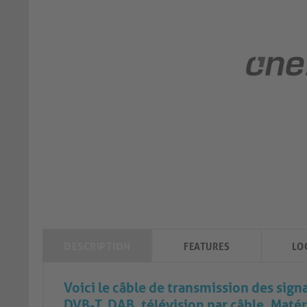
DESCRIPTION
FEATURES
LO
Voici le câble de transmission des sig
DVB-T, DAB, télévision par câble. Maté