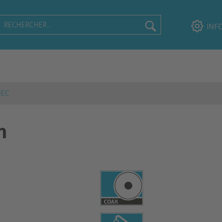
INF
IEC
m