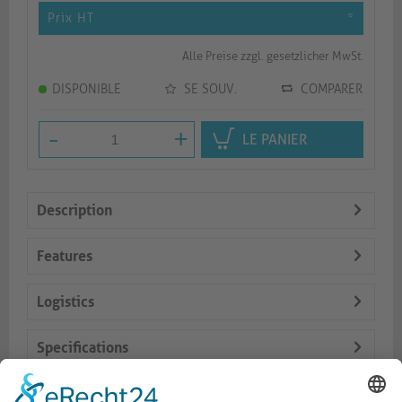
Prix HT
*
Alle Preise zzgl. gesetzlicher MwSt.
DISPONIBLE
SE SOUV.
COMPARER
-
+
LE PANIER
Description
Features
Logistics
Specifications
Delivery Content