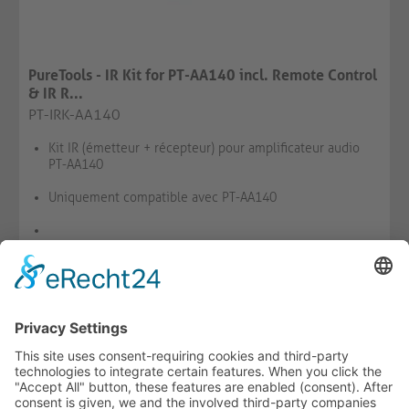
PureTools - IR Kit for PT-AA140 incl. Remote Control
& IR R...
PT-IRK-AA140
Kit IR (émetteur + récepteur) pour amplificateur audio
PT-AA140
Uniquement compatible avec PT-AA140
DISPONIBLE
SE SOUV.
COMPARER
-
+
LE PANIER
HOTLINE ASSISTANCE