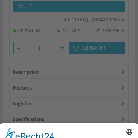
Prix HT
*
Alle Preise zzgl. gesetzlicher MwSt.
DISPONIBLE
SE SOUV.
COMPARER
-
+
LE PANIER
Description
Features
Logistics
Specifications
Delivery Content