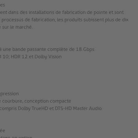
les
nt dans des installations de fabrication de pointe et sont
processus de fabrication, les produits subissent plus de dix
le sur le marché.
ve à une bande passante complète de 18 Gbps
 10, HDR 12 et Dolby Vision
mpression
de courbure, conception compacte
y compris Dolby TrueHD et DTS-HD Master Audio
sée
tage en option