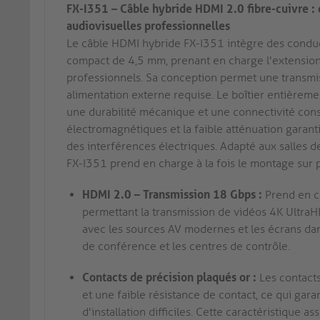
FX-I351 – Câble hybride HDMI 2.0 fibre-cuivre : 
audiovisuelles professionnelles
Le câble HDMI hybride FX-I351 intègre des conduc
compact de 4,5 mm, prenant en charge l'extension
professionnels. Sa conception permet une transmis
alimentation externe requise. Le boîtier entièreme
une durabilité mécanique et une connectivité const
électromagnétiques et la faible atténuation garant
des interférences électriques. Adapté aux salles de
FX-I351 prend en charge à la fois le montage sur p
HDMI 2.0 – Transmission 18 Gbps :
Prend en c
permettant la transmission de vidéos 4K UltraH
avec les sources AV modernes et les écrans dan
de conférence et les centres de contrôle.
Contacts de précision plaqués or :
Les contacts
et une faible résistance de contact, ce qui gara
d'installation difficiles. Cette caractéristique 