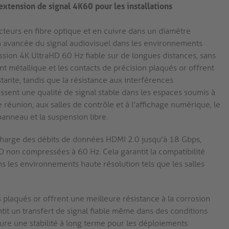
extension de signal 4K60 pour les installations
teurs en fibre optique et en cuivre dans un diamètre
 avancée du signal audiovisuel dans les environnements
sion 4K UltraHD 60 Hz fiable sur de longues distances, sans
nt métallique et les contacts de précision plaqués or offrent
ante, tandis que la résistance aux interférences
issent une qualité de signal stable dans les espaces soumis à
 réunion, aux salles de contrôle et à l'affichage numérique, le
anneau et la suspension libre.
harge des débits de données HDMI 2.0 jusqu'à 18 Gbps,
D non compressées à 60 Hz. Cela garantit la compatibilité
s les environnements haute résolution tels que les salles
 plaqués or offrent une meilleure résistance à la corrosion
ntit un transfert de signal fiable même dans des conditions
assure une stabilité à long terme pour les déploiements