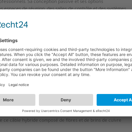
fessionnels. Sa conception passive et ses options
es espaces de réunion, des salles de contrôle et des systèmes
es constantes sans avoir besoin de sources d'alimentation
leur des technologies du cuivre et de la fibre
ransmettre des signaux vidéo et audio sur de longues
bre.
posé de conducteurs en cuivre et en fibre et permet ainsi
 4K 60Hz sur une distance maximale de 30m.
FX-I351 de notre série FiberX, la transmission sans perte et
ui permet de transmettre des contenus en UltraHD / 4K /
e ce câble hybride composé de fibres et de brins de cuivre