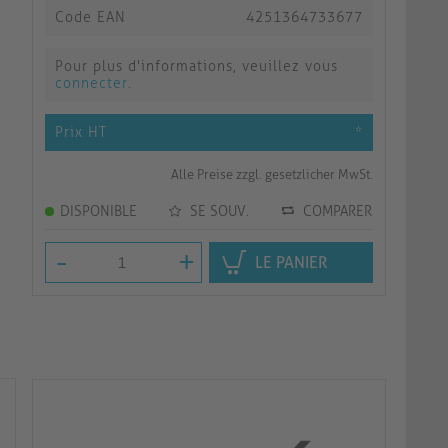
Code EAN
4251364733677
Pour plus d'informations, veuillez vous
connecter
.
Prix HT
*
Alle Preise zzgl. gesetzlicher MwSt.
DISPONIBLE
SE SOUV.
COMPARER
-
+
LE PANIER