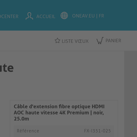
OCENTER
ACCUEIL
PANIER
LISTE VŒUX
ute
Câble d'extension fibre optique HDMI
AOC haute vitesse 4K Premium | noir,
25.0m​​​​​​​
Référence
FX-I351-025