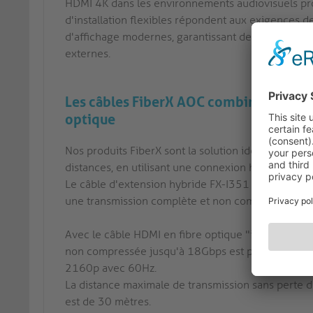
HDMI 4K dans les environnements audiovisuels pro
d'installation flexibles répondent aux exigences d
d'affichage modernes, garantissant des performanc
externes.
Les câbles FiberX AOC combinent le meil
optique
Nos produits FiberX sont la solution idéale pour t
distances, en utilisant une connexion hybride en fi
Le câble d'extension hybride FX-I351 AOC est com
une transmission complète et non compressée en
Avec le câble HDMI en fibre optique "intégré" AOC 
non compressée jusqu'à 18Gbps est possible, ce q
2160p avec 60Hz.
La distance maximale de transmission sans perte d
est de 30 mètres.