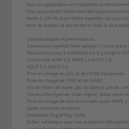
Pour les applications et installations professionnel
Tous les produits FiberX sont fabriqués exclusiveme
testés à 100 % avant d'être expédiés. Au cours du 
tests de qualité, ce qui en fait le choix le plus fiab
Caractéristiques et performances:
Transmission hybride fibre optique / cuivre acti
Résolutions jusqu'à 4K@60Hz 4:4:4 y compris HDR
Conformité HDMI 2.0, HDMI 1.x et DVI 1.0
HDCP 2.2, HDCP 1.4
Prise en charge du CEC et de l'EDID transparent
Prise en charge de l'ARC et de l'eARC
Pas de retard de trame, pas de latence, pas de co
Construction hybride, super légère, faible rayon 
Prise en charge de tous les formats audio HDMI, 
Gaine renforcée en Kevlar
Installation Plug & Play facile
Boîtier métallique pour une protection EMI optimi
Le côté femelle comprend des accessoires de mon