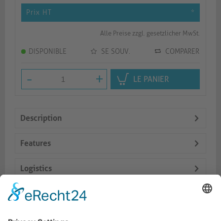
Prix HT
*
Alle Preise zzgl. gesetzlicher MwSt.
DISPONIBLE
SE SOUV.
COMPARER
-
+
LE PANIER
Description
Features
Logistics
Dokumente
Prod. similaires