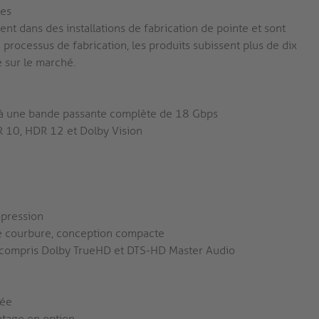
les
nt dans des installations de fabrication de pointe et sont
processus de fabrication, les produits subissent plus de dix
le sur le marché.
ve à une bande passante complète de 18 Gbps
 10, HDR 12 et Dolby Vision
mpression
de courbure, conception compacte
y compris Dolby TrueHD et DTS-HD Master Audio
sée
tage en option