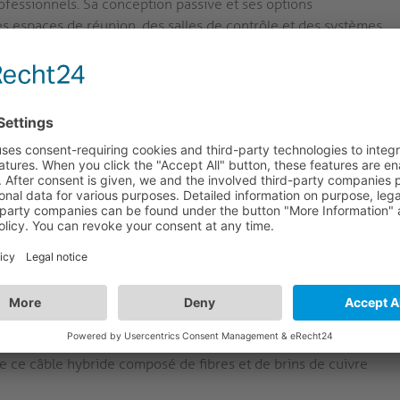
fessionnels. Sa conception passive et ses options
es espaces de réunion, des salles de contrôle et des systèmes
es constantes sans avoir besoin de sources d'alimentation
leur des technologies du cuivre et de la fibre
ransmettre des signaux vidéo et audio sur de longues
bre.
posé de conducteurs en cuivre et en fibre et permet ainsi
 4K 60Hz sur une distance maximale de 30m.
FX-I351 de notre série FiberX, la transmission sans perte et
ui permet de transmettre des contenus en UltraHD / 4K /
e ce câble hybride composé de fibres et de brins de cuivre