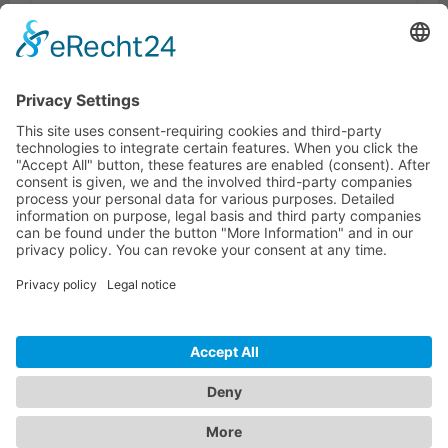
Accesorios
Productos similares
LÍNEA DIRECTA DE ASISTENCIA TÉCNICA
ONEAV.EU
INFORMACIÓN
BOLETÍN DE NOTICIAS
© 2026 PureLink GmbH - OneAV B2B-Shop - * Todos los precios más IVA y