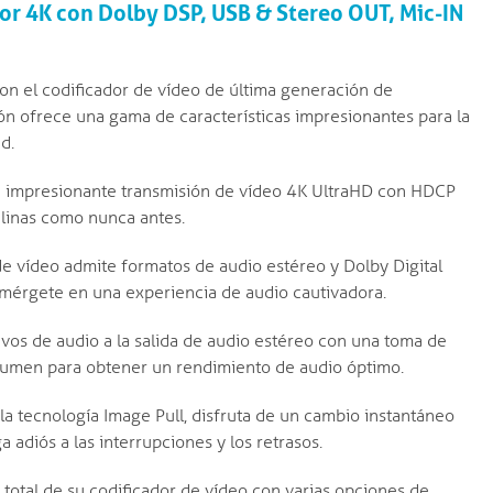
dor 4K con Dolby DSP, USB & Stereo OUT, Mic-IN
con el codificador de vídeo de última generación de
ón ofrece una gama de características impresionantes para la
d.
a impresionante transmisión de vídeo 4K UltraHD con HDCP
alinas como nunca antes.
de vídeo admite formatos de audio estéreo y Dolby Digital
umérgete en una experiencia de audio cautivadora.
ivos de audio a la salida de audio estéreo con una toma de
olumen para obtener un rendimiento de audio óptimo.
a tecnología Image Pull, disfruta de un cambio instantáneo
a adiós a las interrupciones y los retrasos.
 total de su codificador de vídeo con varias opciones de