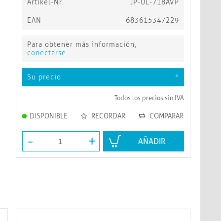
Artikel-Nr.
JP-UL-718AVP
EAN
683615347229
Para obtener más información,
conectarse
.
Su precio
*
Todos los precios sin IVA
DISPONIBLE
RECORDAR
COMPARAR
-
+
AÑADIR