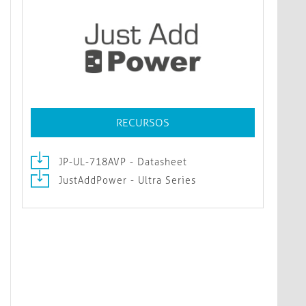
RECURSOS
JP-UL-718AVP - Datasheet
JustAddPower - Ultra Series