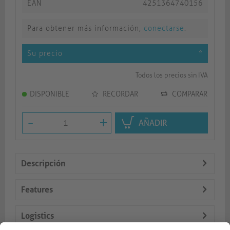
EAN
4251364740156
Para obtener más información,
conectarse
.
Su precio
*
Todos los precios sin IVA
DISPONIBLE
RECORDAR
COMPARAR
-
+
AÑADIR
Descripción
Features
Logistics