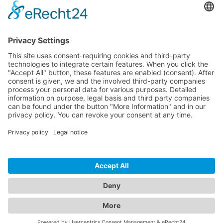
Dokumente
Productos similares
LÍNEA DIRECTA DE ASISTENCIA TÉCNICA
ONEAV.EU
INFORMACIÓN
BOLETÍN DE NOTICIAS
© 2026 PureLink GmbH - OneAV B2B-Shop - * Todos los precios más IVA y
gastos de envío. Sólo para clientes comerciales.