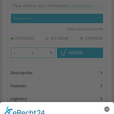
Para obtener más información,
conectarse
.
Su precio
*
Todos los precios sin IVA
DISPONIBLE
RECORDAR
COMPARAR
-
+
AÑADIR
Descripción
Features
Logistics
Dokumente