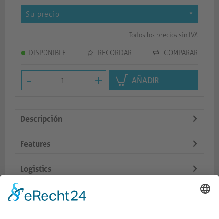
Su precio
*
Todos los precios sin IVA
DISPONIBLE
RECORDAR
COMPARAR
-
+
AÑADIR
Descripción
Features
Logistics
Dokumente
Productos similares