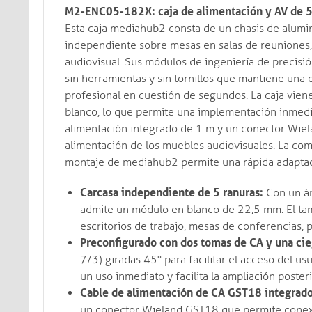
M2-ENC05-182X: caja de alimentación y AV de 5
Esta caja mediahub2 consta de un chasis de alumi
independiente sobre mesas en salas de reuniones,
audiovisual. Sus módulos de ingeniería de precisión
sin herramientas y sin tornillos que mantiene una 
profesional en cuestión de segundos. La caja vie
blanco, lo que permite una implementación inmedia
alimentación integrado de 1 m y un conector Wiel
alimentación de los muebles audiovisuales. La com
montaje de mediahub2 permite una rápida adaptación
Carcasa independiente de 5 ranuras:
Con un án
admite un módulo en blanco de 22,5 mm. El ta
escritorios de trabajo, mesas de conferencias, 
Preconfigurado con dos tomas de CA y una cie
7/3) giradas 45° para facilitar el acceso del us
un uso inmediato y facilita la ampliación poste
Cable de alimentación de CA GST18 integrado
un conector Wieland GST18 que permite conexi