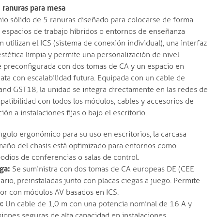
 ranuras para mesa
nio sólido de 5 ranuras diseñado para colocarse de forma
 espacios de trabajo híbridos o entornos de enseñanza
 utilizan el ICS (sistema de conexión individual), una interfaz
estética limpia y permite una personalización de nivel
ne preconfigurada con dos tomas de CA y un espacio en
ta con escalabilidad futura. Equipada con un cable de
and GST18, la unidad se integra directamente en las redes de
patibilidad con todos los módulos, cables y accesorios de
 a instalaciones fijas o bajo el escritorio.
gulo ergonómico para su uso en escritorios, la carcasa
maño del chasis está optimizado para entornos como
podios de conferencias o salas de control.
ga:
Se suministra con dos tomas de CA europeas DE (CEE
uario, preinstaladas junto con placas ciegas a juego. Permite
rior con módulos AV basados en ICS.
:
Un cable de 1,0 m con una potencia nominal de 16 A y
ones seguras de alta capacidad en instalaciones