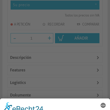
Su precio
*
Todos los precios sin IVA
A PETICIÓN
RECORDAR
COMPARAR
-
+
AÑADIR
Descripción
Features
Logistics
Dokumente
Accesorios