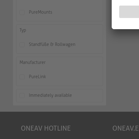
PureMounts
Typ
Standfüße & Rollwagen
Manufacturer
PureLink
Immediately available
ONEAV HOTLINE
ONEAV.