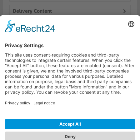
Delivery Content
Dokumente
Prod. similaires
HOTLINE ASSISTANCE
ONEAV.EU
INFORMATIONS
NEWSLETTER