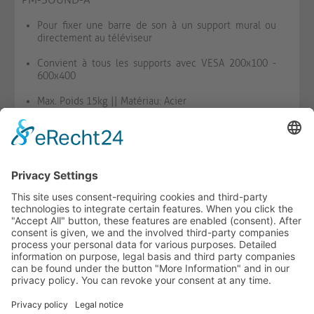
Pour fixer une barre de son à un support mural ou
directement au téléviseur
Convient à tous les supports avec VESA 200x100 -
600x400
Max. Poids 15kg || Matériau: Acier
DISPONIBLE
SE SOUV.
COMPARER
-
+
LE PANIER
HOTLINE ASSISTANCE
ONEAV.EU