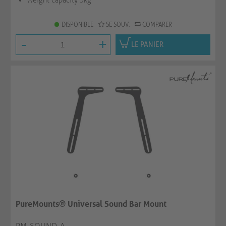
Weight capacity 5kg
DISPONIBLE
SE SOUV.
COMPARER
-
+
LE PANIER
PureMounts® Universal Sound Bar Mount
PM-SOUND-A