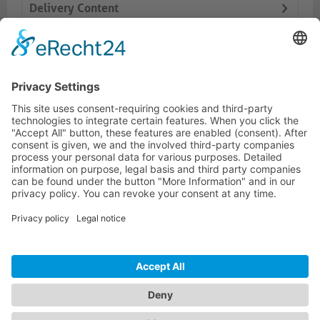
Delivery Content
Dokumente
Prod. similaires
HOTLINE ASSISTANCE
ONEAV.EU
INFORMATIONS
NEWSLETTER