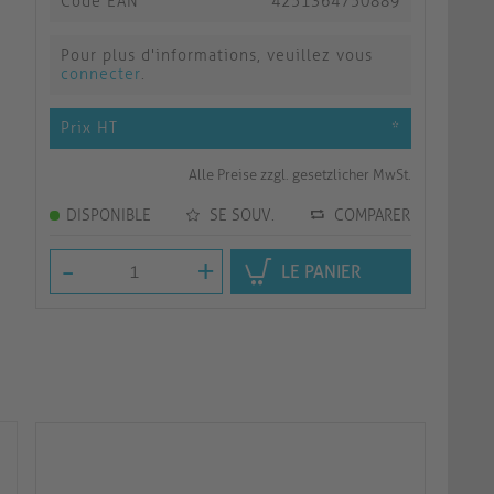
Code EAN
4251364750889
Pour plus d'informations, veuillez vous
connecter
.
Prix HT
*
Alle Preise zzgl. gesetzlicher MwSt.
DISPONIBLE
SE SOUV.
COMPARER
-
+
LE PANIER