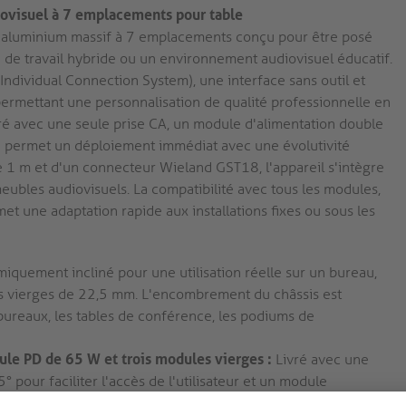
ovisuel à 7 emplacements pour table
 aluminium massif à 7 emplacements conçu pour être posé
 de travail hybride ou un environnement audiovisuel éducatif.
Individual Connection System), une interface sans outil et
permettant une personnalisation de qualité professionnelle en
uré avec une seule prise CA, un module d'alimentation double
ui permet un déploiement immédiat avec une évolutivité
e 1 m et d'un connecteur Wieland GST18, l'appareil s'intègre
eubles audiovisuels. La compatibilité avec tous les modules,
 une adaptation rapide aux installations fixes ou sous les
quement incliné pour une utilisation réelle sur un bureau,
les vierges de 22,5 mm. L'encombrement du châssis est
bureaux, les tables de conférence, les podiums de
ule PD de 65 W et trois modules vierges :
Livré avec une
pour faciliter l'accès de l'utilisateur et un module
-A : 18 W QC | USB-C + USB-A : 5 V 3 A par port -