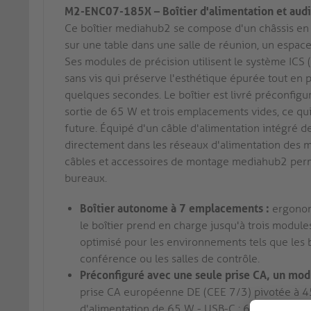
M2-ENC07-185X – Boîtier d'alimentation et audi
Ce boîtier mediahub2 se compose d'un châssis en
sur une table dans une salle de réunion, un espace
Ses modules de précision utilisent le système ICS (
sans vis qui préserve l'esthétique épurée tout en 
quelques secondes. Le boîtier est livré préconfig
sortie de 65 W et trois emplacements vides, ce q
future. Équipé d'un câble d'alimentation intégré d
directement dans les réseaux d'alimentation des m
câbles et accessoires de montage mediahub2 permet
bureaux.
Boîtier autonome à 7 emplacements :
ergonomi
le boîtier prend en charge jusqu'à trois modu
optimisé pour les environnements tels que les 
conférence ou les salles de contrôle.
Préconfiguré avec une seule prise CA, un mod
prise CA européenne DE (CEE 7/3) pivotée à 45° 
d'alimentation de 65 W - USB-C : 65 W PD | USB