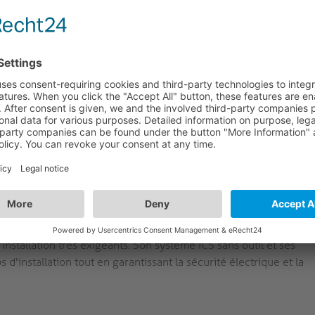
 utilisation immédiate et facilite l'extension ultérieure
ble de 1,0 m de 16 A avec un connecteur Wieland GST18
pacité dans les installations professionnelles.
luminium massif avec des détails mats. Le boîtier est
ente un design industriel primé, offrant une durabilité sans
iovisuels haut de gamme.
ub2 :
Entièrement compatible avec tous les emplacements
nes. Les utilisateurs peuvent déployer des pinces, des
re de manière interchangeable sur des variantes à 5, 7 ou
ement multi-sites.
rofessionnels
 les professionnels de l'audiovisuel qui ont besoin d'une
nstallation très exigeants. Son système ICS sans outil et ses
d'installation tout en garantissant la sécurité électrique et la