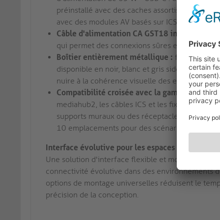
préinstallé avec des caches assortis. Permet une
avec des modules AV basés sur ICS.
Câble d'alimentation CA GST18 intégré :
un câ
qui permet des connexions sûres et de grande ca
Boîtier entièrement métallique :
fabriqué en a
disponible en noir, blanc et gris sidéral et prés
nuire à la cohérence visuelle des espaces aud
Compatibilité croisée avec la gamme mediah
mediahub2, les câbles ICS et les fixations exter
supports muraux ou des réceptacles sous étagè
10 emplacements pour des scénarios de déploi
Interface évolutive pour les espaces de travail p
Une solution d'interface flexible et modulaire pour
connectivité évolutive dans des environnements d'i
options de montage universelles réduisent le temps 
précision de la conception.