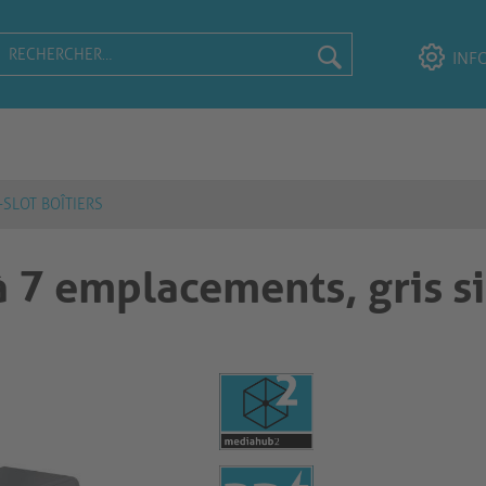
INF
-SLOT BOÎTIERS
à 7 emplacements, gris s