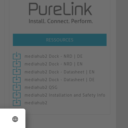
RESSOURCES
mediahub2 Dock - NRD | DE
mediahub2 Dock - NRD | EN
mediahub2 Dock - Datasheet | EN
mediahub2 Dock - Datasheet | DE
mediahub2 QSG
mediahub2 Installation and Safety Info
mediahub2