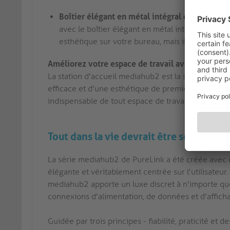
Boîtier élégant en métal intégral dans un fac
avec le boîtier élégant en métal intégral de ce
esthétique sur votre bureau, mais il offre éga
Améliorez votre espace de travail avec la statio
La station d'accueil mediahub2 est la solution idé
efficace et d'une esthétique de premier ordre. Se
indispensable de tout espace de travail moderne.
Tout dans la vie devrait être soit utile, 
La série mediahub2 de PureLink a été créée avec un
élégante et véritablement centrée sur l'utilisateur
mediahub2 apporte un luxe discret à n'importe qu
connexions d'alimentation, de données et d'affich
Guidée par trois principes - fiabilité, praticité e