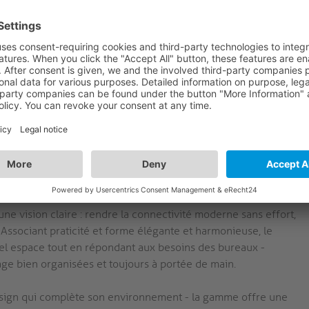
teur de forme primé :
Découvrez la durabilité et le style
 produit. Son format primé est non seulement très
lement des performances durables.
n d'accueil mediahub2
ale pour les professionnels à la recherche d'une connectivité
s fonctions innovantes et son design épuré en font un élément
soit beau, soit les deux...
e vision claire : rendre la connectivité moderne sans effort,
. Associant praticité et forme élégante et harmonieuse, le
el espace tout en répondant aux besoins des bureaux -
age bien organisées et toujours à portée de main.
t design qui complète son environnement - la gamme offre une