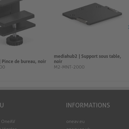
mediahub2 | Support sous table,
 Pince de bureau, noir
noir
00
M2-MNT-2000
EU
INFORMATIONS
e OneAV
oneav.eu