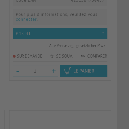
Code EAN
4251364739457
Pour plus d'informations, veuillez vous
connecter
.
Prix HT
*
Alle Preise zzgl. gesetzlicher MwSt.
SUR DEMANDE
SE SOUV.
COMPARER
-
+
LE PANIER