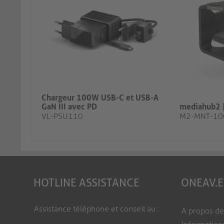
Chargeur 100W USB-C et USB-A
GaN III avec PD
mediahub2 |
VL-PSU110
M2-MNT-10
HOTLINE ASSISTANCE
ONEAV.
Assistance téléphone et conseil au :
A propos d