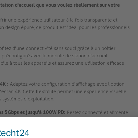
tation d'accueil que vous voulez réellement sur votre
ir une expérience utilisateur à la fois transparente et
on design épuré, ce produit est idéal pour les professionnels
ofitez d'une connectivité sans souci grâce à un boîtier
t préconfiguré avec le module de station d'accueil
 à tous les appareils et assurez une utilisation efficace
4K :
Adaptez votre configuration d'affichage avec l'option
écran 4K. Cette flexibilité permet une expérience visuelle
s systèmes d'exploitation.
ues 5Gbps et jusqu'à 100W PD:
Restez connecté et alimenté
 périphériques USB 5Gbps et à la livraison d'énergie jusqu'à
itesses de transfert de données rapides et un chargement