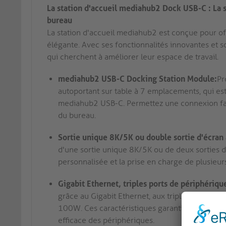
La station d'accueil mediahub2 Dock USB-C : La s
bureau
La station d'accueil mediahub2 est conçue pour offr
élégante. Avec ses fonctionnalités innovantes et s
qui cherchent à améliorer leur espace de travail.
mediahub2 USB-C Docking Station Module:
Pr
autoportant sur table à 7 emplacements, qui es
mediahub2 USB-C. Permettez une connexion facile
du bureau.
Sortie unique 8K/5K ou double sortie d'écran 
d'une sortie unique 8K/5K ou de deux sorties d'
personnalisée et la prise en charge de plusieur
Gigabit Ethernet, triples ports de périphériq
grâce au Gigabit Ethernet, aux triples ports de
100W. Ces caractéristiques garantissent des v
efficace des périphériques.