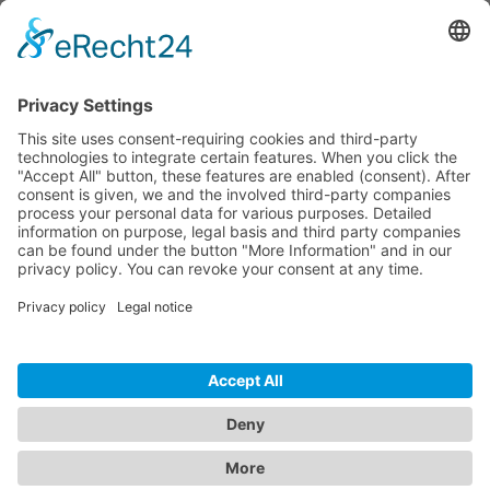
Dokumente
Prod. similaires
HOTLINE ASSISTANCE
ONEAV.EU
INFORMATIONS
NEWSLETTER
© 2026 PureLink GmbH - OneAV B2B-Shop - * Prix HT + TVA respectives