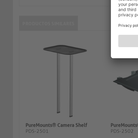
PRODUCTOS SIMILARES
PureMounts® Camera Shelf
PureMounts
PDS-2501
PDS-2502