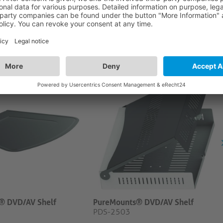
® DVD/AV Shelf
PureMounts® DVD/AV Shelf
PDS-2503