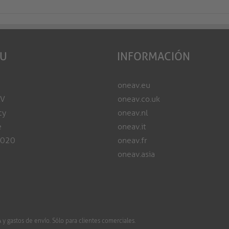
EU
INFORMACIÓN
oneav.eu
AV
oneav.co.uk
cy
oneav.nl
e
oneav.it
2020
oneav.fr
oneav.asia
 gastos de envío. Sólo para clientes comerciales.