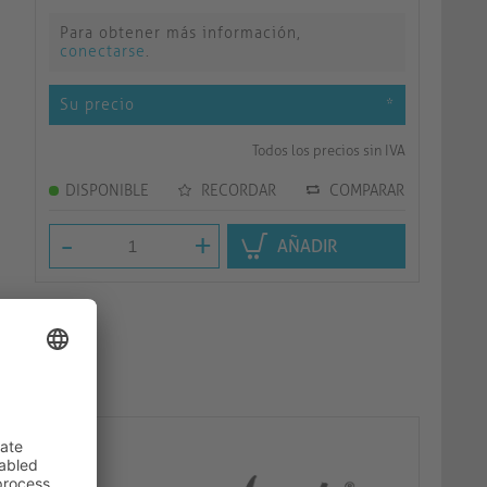
Para obtener más información,
conectarse
.
Su precio
*
Todos los precios sin IVA
DISPONIBLE
RECORDAR
COMPARAR
-
+
AÑADIR