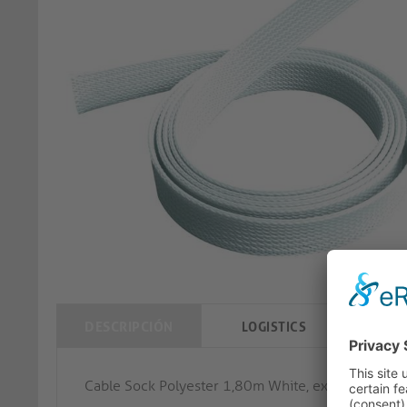
DESCRIPCIÓN
LOGISTICS
SPECI
Cable Sock Polyester 1,80m White, expandable 