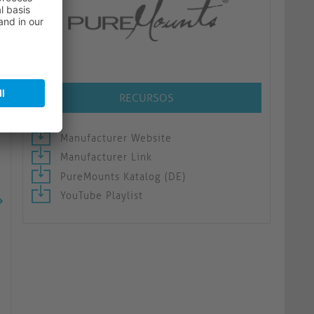
RECURSOS
Manufacturer Website
Manufacturer Link
PureMounts Katalog (DE)
YouTube Playlist
PureMounts® Laptop cabinet
PureMounts® CPU Ho
PDS-2504
PDS-2505