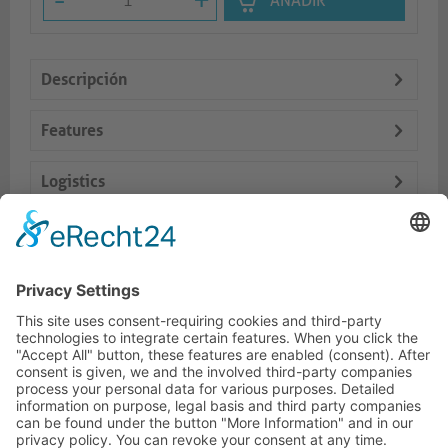
-
+
AÑADIR
Descripción
Features
Logistics
Dokumente
Productos similares
LÍNEA DIRECTA DE ASISTENCIA TÉCNICA
ONEAV.EU