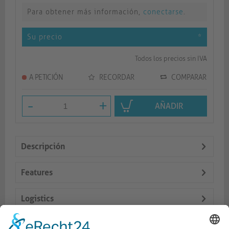
Para obtener más información,
conectarse
.
Su precio
*
Todos los precios sin IVA
A PETICIÓN
RECORDAR
COMPARAR
-
+
AÑADIR
Descripción
Features
Logistics
Dokumente