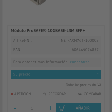
Módulo ProSAFE® 10GBASE-LRM SFP+
Artikel-Nr.
NET-AXM763-10000S
EAN
606449074857
Para obtener más información,
conectarse
.
Su precio
*
Todos los precios sin IVA
A PETICIÓN
RECORDAR
COMPARAR
-
+
AÑADIR