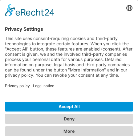
Dokumente
Productos similares
LÍNEA DIRECTA DE ASISTENCIA TÉCNICA
ONEAV.EU
INFORMACIÓN
BOLETÍN DE NOTICIAS
© 2026 PureLink GmbH - OneAV B2B-Shop - * Todos los precios más IVA y