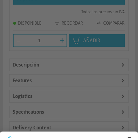
Todos los precios sin IVA
DISPONIBLE
RECORDAR
COMPARAR
-
+
AÑADIR
Descripción
Features
Logistics
Specifications
Delivery Content