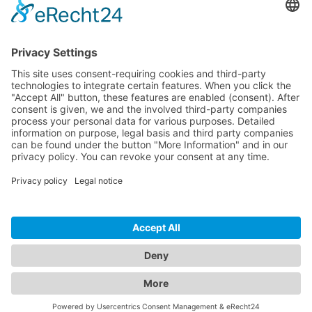
Dokumente
Productos similares
LÍNEA DIRECTA DE ASISTENCIA TÉCNICA
ONEAV.EU
INFORMACIÓN
BOLETÍN DE NOTICIAS
© 2026 PureLink GmbH - OneAV B2B-Shop - * Todos los precios más IVA y
gastos de envío. Sólo para clientes comerciales.