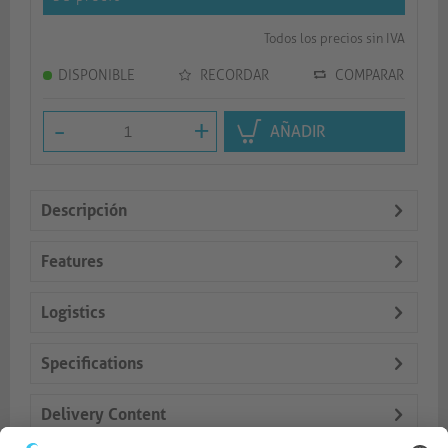
Todos los precios sin IVA
DISPONIBLE
RECORDAR
COMPARAR
-
+
AÑADIR
Descripción
Features
Logistics
Specifications
Delivery Content