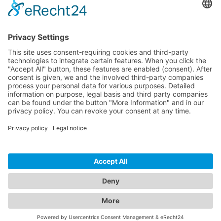
Dokumente
Productos similares
LÍNEA DIRECTA DE ASISTENCIA TÉCNICA
ONEAV.EU
INFORMACIÓN
BOLETÍN DE NOTICIAS
© 2026 PureLink GmbH - OneAV B2B-Shop - * Todos los precios más IVA y
gastos de envío. Sólo para clientes comerciales.