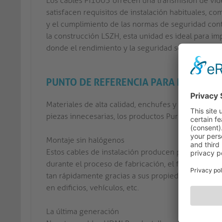
Los cables PI1005 ofrecen una transmisión de víd
satisfacen requisitos de instalación habituales, c
y el cumplimiento de las normas de seguridad contr
la construcción LSZH, esta unidad es ideal para i
donde el rendimiento y la seguridad son fundamen
PUNTO DE REFERENCIA PARA INSTALA
Materiales de alta calidad, enchufes y acoplamient
piezas innecesarias, los productos PureInstall son
Montaje sin halógenos
Estos cables de instalación producen poco humo en
durante el proceso de fabricación, el fuego desa
tan rápidamente gracias a sus propiedades ignífug
en edificios, vehículos, etc.
La última generación