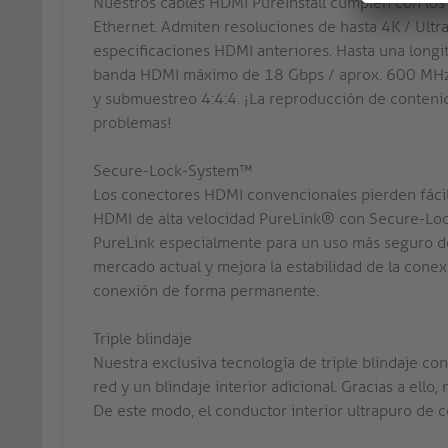
Nuestros cables HDMI PureInstall cumplen con los 
Ethernet. Admiten resoluciones de hasta 4K / Ult
especificaciones HDMI anteriores. Hasta una longi
banda HDMI máximo de 18 Gbps / aprox. 600 MHz 
y submuestreo 4:4:4. ¡La reproducción de conten
problemas!
Secure-Lock-System™
Los conectores HDMI convencionales pierden fácil
HDMI de alta velocidad PureLink® con Secure-Loc
PureLink especialmente para un uso más seguro de
mercado actual y mejora la estabilidad de la conex
conexión de forma permanente.
Triple blindaje
Nuestra exclusiva tecnología de triple blindaje c
red y un blindaje interior adicional. Gracias a ello,
De este modo, el conductor interior ultrapuro de 