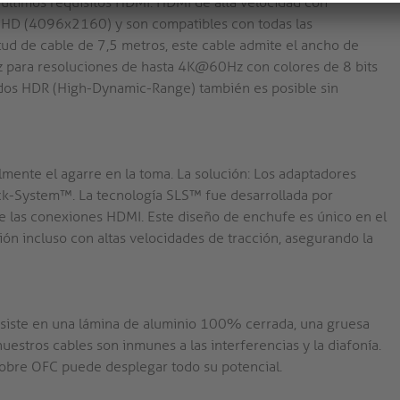
últimos requisitos HDMI: HDMI de alta velocidad con
raHD (4096x2160) y son compatibles con todas las
tud de cable de 7,5 metros, este cable admite el ancho de
para resoluciones de hasta 4K@60Hz con colores de 8 bits
idos HDR (High-Dynamic-Range) también es posible sin
mente el agarre en la toma. La solución: Los adaptadores
k-System™. La tecnología SLS™ fue desarrollada por
 las conexiones HDMI. Este diseño de enchufe es único en el
ión incluso con altas velocidades de tracción, asegurando la
onsiste en una lámina de aluminio 100% cerrada, una gruesa
 nuestros cables son inmunes a las interferencias y la diafonía.
cobre OFC puede desplegar todo su potencial.