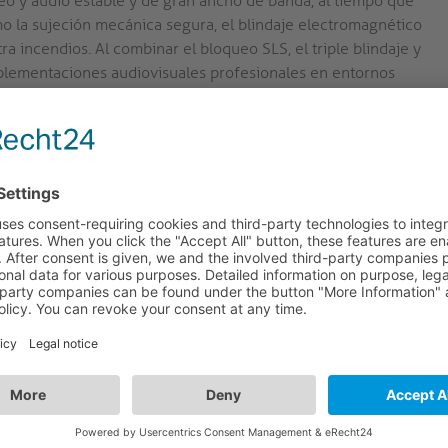
eo y audio estable y de gran ancho de banda, al tiempo que
omo la sujeción mecánica segura, el blindaje electromagnético
a incendios. Al combinar el bloqueo SLS, el triple blindaje y
mplementaciones audiovisuales profesionales en entornos
tales.
CIONES PROFESIONALES
os a medida, clavijas chapadas en oro, así como la renuncia a
 una buena inversión para cualquier campo de uso.
 caso de incendio. Debido a la ausencia total de halógenos
rrollará automáticamente menos humo. El cable tampoco arde
as, por lo que es perfectamente adecuado para instalaciones