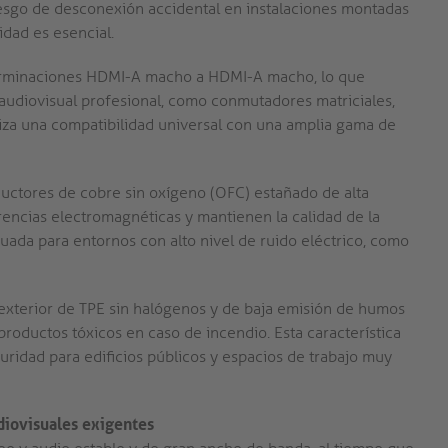
iesgo de desconexión accidental en instalaciones montadas
idad es esencial.
rminaciones HDMI-A macho a HDMI-A macho, lo que
audiovisual profesional, como conmutadores matriciales,
ntiza una compatibilidad universal con una amplia gama de
uctores de cobre sin oxígeno (OFC) estañado de alta
erencias electromagnéticas y mantienen la calidad de la
uada para entornos con alto nivel de ruido eléctrico, como
exterior de TPE sin halógenos y de baja emisión de humos
roductos tóxicos en caso de incendio. Esta característica
uridad para edificios públicos y espacios de trabajo muy
udiovisuales exigentes