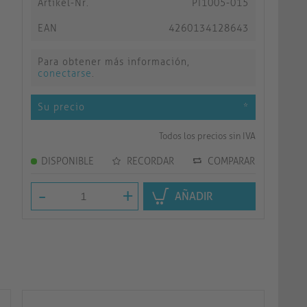
Artikel-Nr.
PI1005-015
EAN
4260134128643
Para obtener más información,
conectarse
.
Su precio
*
Todos los precios sin IVA
DISPONIBLE
RECORDAR
COMPARAR
-
+
AÑADIR