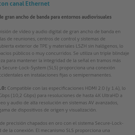
con canal Ethernet
e gran ancho de banda para entornos audiovisuales
isión de vídeo y audio digital de gran ancho de banda en
las de reuniones, centros de control y sistemas de
ubierta exterior de TPE y materiales LSZH sin halógenos, lo
cios públicos o muy concurridos. Se utiliza un triple blindaje
za para mantener la integridad de la señal en tramos más
ema Secure-Lock-System (SLS) proporciona una conexión
cidentales en instalaciones fijas o semipermanentes.
.0:
Compatible con las especificaciones HDMI 2.0 (y 1.4), lo
Gbps (10,2 Gbps) para resoluciones de hasta 4K UltraHD a
ídeo y audio de alta resolución en sistemas AV avanzados,
ama de dispositivos de origen y visualización.
de precisión chapados en oro con el sistema Secure-Lock-
ad de la conexión. El mecanismo SLS proporciona una