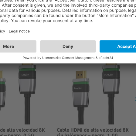
h Speed Premium™ HDMI Cable Box (25 pcs)
de alta velocidad 8K
Cable HDMI de alta velocidad 8K
s – negro, 0.50...
sin halógenos – negro, 1.00...