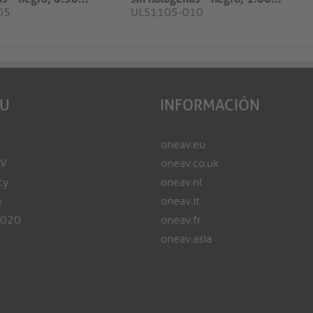
05
ULS1105-010
EU
INFORMACIÓN
oneav.eu
AV
oneav.co.uk
cy
oneav.nl
e
oneav.it
2020
oneav.fr
oneav.asia