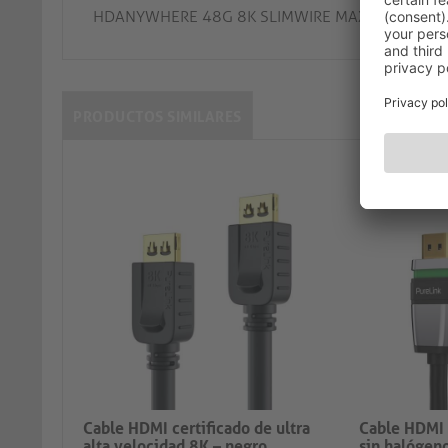
HDANYWHERE 48G 8K SLIMWIRE MAX 2m Ultra Hig
PRODUCTOS SIMILARES
Cable HDMI certificado de ultra
Cable HDMI 
alta velocidad 8K – negro, ...
sin halógeno