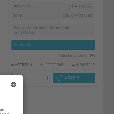
Artikel-Nr.
HDA-258934
EAN
5060147604863
Para obtener más información,
conectarse
.
Su precio
*
Todos los precios sin IVA
A PETICIÓN
RECORDAR
COMPARAR
-
+
AÑADIR