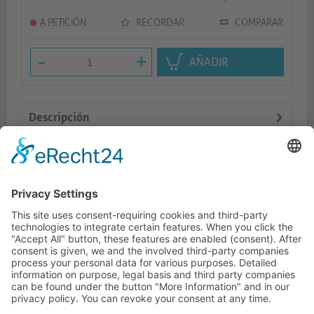
A PETICIÓN
RECORDAR
COMPARAR
-
+
AÑADIR
Descripción
Logistics
Productos similares
LÍNEA DIRECTA DE ASISTENCIA TÉCNICA
ONEAV.EU