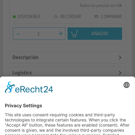
Todos los precios sin IVA
DISPONIBLE
RECORDAR
COMPARAR
-
+
AÑADIR
Descripción
Logistics
Dokumente
Productos similares
LÍNEA DIRECTA DE ASISTENCIA TÉCNICA