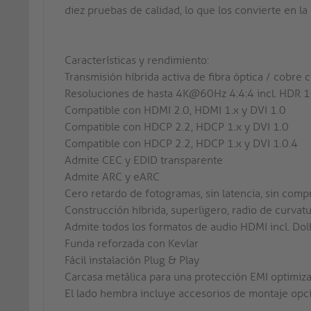
diez pruebas de calidad, lo que los convierte en l
Características y rendimiento:
Transmisión híbrida activa de fibra óptica / cobr
Resoluciones de hasta 4K@60Hz 4:4:4 incl. HDR 1
Compatible con HDMI 2.0, HDMI 1.x y DVI 1.0
Compatible con HDCP 2.2, HDCP 1.x y DVI 1.0
Compatible con HDCP 2.2, HDCP 1.x y DVI 1.0.4
Admite CEC y EDID transparente
Admite ARC y eARC
Cero retardo de fotogramas, sin latencia, sin comp
Construcción híbrida, superligero, radio de curva
Admite todos los formatos de audio HDMI incl. D
Funda reforzada con Kevlar
Fácil instalación Plug & Play
Carcasa metálica para una protección EMI optimiz
El lado hembra incluye accesorios de montaje opc