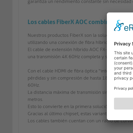
garantiza un rendimiento constante sin necesidad 
Los cables FiberX AOC combinan lo mejo
Nuestros productos FiberX son la solución ideal par
utilizando una conexión de fibra híbrida.
El cable de extensión híbrido AOC FX-I351 está fa
una transmisión 4K 60Hz completa y sin compresió
Con el cable HDMI de fibra óptica "integrado" AOC 
pérdidas y sin compresión de hasta 18Gbps, lo qu
60Hz.
La distancia máxima de transmisión sin pérdidas de
metros.
Esto lo convierte en la primera solución técnica d
Gracias al último chipset, estas variantes "integra
Los cables también cuentan con un radio de curv