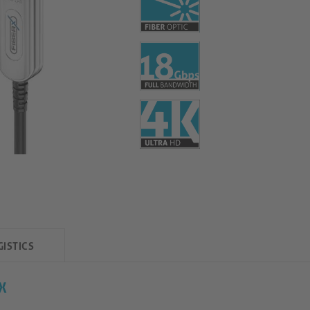
GISTICS
rX