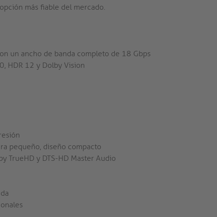
a opción más fiable del mercado.
e con un ancho de banda completo de 18 Gbps
0, HDR 12 y Dolby Vision
resión
tura pequeño, diseño compacto
olby TrueHD y DTS-HD Master Audio
ada
ionales