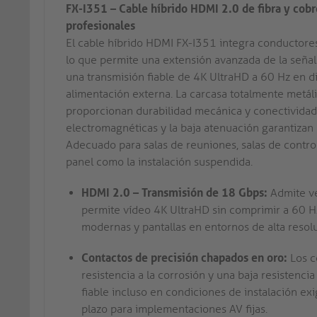
FX-I351 – Cable híbrido HDMI 2.0 de fibra y cobr
profesionales
El cable híbrido HDMI FX-I351 integra conductore
lo que permite una extensión avanzada de la señal
una transmisión fiable de 4K UltraHD a 60 Hz en d
alimentación externa. La carcasa totalmente metál
proporcionan durabilidad mecánica y conectividad c
electromagnéticas y la baja atenuación garantizan 
Adecuado para salas de reuniones, salas de control
panel como la instalación suspendida.
HDMI 2.0 – Transmisión de 18 Gbps:
Admite ve
permite vídeo 4K UltraHD sin comprimir a 60 Hz
modernas y pantallas en entornos de alta resol
Contactos de precisión chapados en oro:
Los c
resistencia a la corrosión y una baja resistenc
fiable incluso en condiciones de instalación exig
plazo para implementaciones AV fijas.