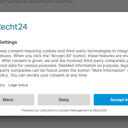
de fuentes de alimentación externas.
r de las tecnologías de cobre y fibra óptica
a transmitir señales de vídeo y audio a largas distancias,
bricado con conductores de cobre y fibra, por lo que permite
n a una distancia de hasta 30m.
FX-I351 de nuestra serie FiberX, es posible la transmisión sin
e permite transmitir contenidos en UltraHD / 4K / 2160p con
 este cable híbrido hecho de hilos de fibra y cobre es de 30
isponible con compatibilidad total con CEC, EDID y HDCP.
das" también transmiten una señal de audio digital.
atura mínimo de solo 60 mm.