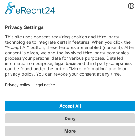
Dokumente
Productos similares
LÍNEA DIRECTA DE ASISTENCIA TÉCNICA
ONEAV.EU
INFORMACIÓN
BOLETÍN DE NOTICIAS
© 2026 PureLink GmbH - OneAV B2B-Shop - * Todos los precios más IVA y