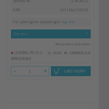
Artikel-Nr.
S-ACA013
EAN
4251364730553
For yderligere oplysninger
log ind.
.
Din pris
*
Alle priser er plus moms.
LEVERING TID CA. 5
HUSK
SAMMENLIGN
ARBEJDSDAGE
-
+
LÆG I KURV