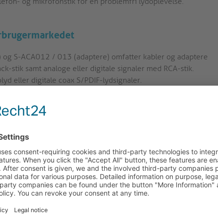
elefon- og mikrofonstik for en problemfri lydoplevelse.
forbrugermarkedet
) og S-ACA012 / 013 (adaptere) omfatter kabler og adaptere
ck-stik samt analoge eller digitale signaler med RCA-stik.
lyd eller digitale coax S/PDIF-lydsignaler.
bler, har alle kobberledere af høj renhed, dobbelt
et med varierende diametre. Stikkene på alle kabler og
t med guldbelagte kontakter og en fleksibel
kket og dermed forårsager mindre slitage. Samtidig forhindrer
sradius ved stikket. Perfekt signaloverførsel er sikret til
tet mod korrosion på samme tid.
nger, så det er ikke nødvendigt at være opmærksom på
rmning er sonero lydkabler optimalt beskyttet mod
ilder.