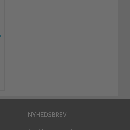
3,5 mm lydkabel 5,0 m
3,5 mm lydkabel 7,5
S-AC500-050
S-AC500-075
NYHEDSBREV