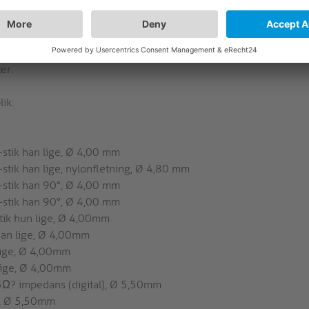
ale lydsignaler, f.eks. som forbindelse mellem
, BluRay-afspillere, streamere osv. og en afspilningsenhed
er.
ik:
-stik han lige, Ø 4,00 mm
-stik han lige, nylonfletning, Ø 4,80 mm
k-stik han 90°, Ø 4,00 mm
k-stik han 90°, Ø 4,00 mm
stik hun lige, Ø 4,00mm
 han lige, Ø 4,00mm
 lige, Ø 4,00mm
 lige, Ø 4,00mm
75Ω? impedans (digital), Ø 5,50mm
ge, Ø 5,50mm