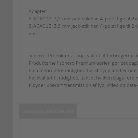
Adapter:
S-ACA012: 3,5 mm jack-stik han 4-polet lige til 2x
S-ACA013: 3,5 mm jack-stik han 4-polet lige til 2x 
mm
sonero - Produkter af høj kvalitet til forbrugermar
Produkterne i sonero Premium-serien gør det dagli
hjemmebrugere mulighed for at nyde medier uden d
høj kvalitet til rådighed, uanset hvilken slags for
tilbyder uberørt transmission af lyd, video og data 
LIGNENDE PRODUKTER