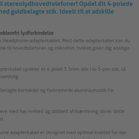
il stereolydhovedtelefoner! Opdel dit 4-polede
ed guldbelagte stik. Ideelt til at adskille
roblemfri lydforbindelse
o Headphone-adapterkablet. Med dette adapterkabel kan du
tik til hovedtelefoner og mikrofon, hvilket giver dig alsidige
terkabel opdeler et 4-polet 3.5mm-stik i to 3-pin-stik, så
samtidig.
belagte kontakter og forkromede aluminiumsstik for
re med høj renhed og dobbelt afskærmning sikrer dette
s.
e adapterkabel er designet med optimal kvalitet for øje