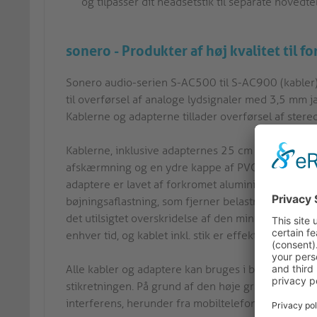
og tilpasser dit headsetstik til separate hovedt
sonero - Produkter af høj kvalitet til 
Sonero audio-serien S-AC500 til S-AC900 (kabler
til overførsel af analoge lydsignaler med 3,5 mm ja
Kablerne og adapterne tillader overførsel af stereo
Kablerne, inklusive adapternes 25 cm portsaver-ka
afskærmning og en ydre kappe af PVC af høj kvalit
adaptere er lavet af forkromet aluminium, udstyre
bøjningsaflastning, som fjerner belastning fra sti
det utilsigtet overskridelse af den minimale bøjning
enhver tid, og kablet inkl. stik er effektivt beskyt
Alle kabler og adaptere kan bruges i begge retni
stikretningen. På grund af den høje grad af afskæ
interferens, herunder fra mobiltelefoner og radiok