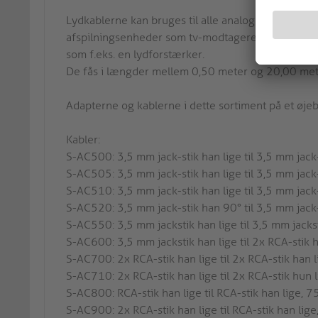
Lydkablerne kan bruges til alle analoge eller digit
afspilningsenheder som tv-modtagere, smartphones
som f.eks. en lydforstærker.
De fås i længder mellem 0,50 meter og 20,00 met
Adapterne og kablerne i dette sortiment på et øjebl
Kabler:
S-AC500: 3,5 mm jack-stik han lige til 3,5 mm jack
S-AC505: 3,5 mm jack-stik han lige til 3,5 mm jack
S-AC510: 3,5 mm jack-stik han lige til 3,5 mm jac
S-AC520: 3,5 mm jack-stik han 90° til 3,5 mm jac
S-AC550: 3,5 mm jackstik han lige til 3,5 mm jack
S-AC600: 3,5 mm jackstik han lige til 2x RCA-stik
S-AC700: 2x RCA-stik han lige til 2x RCA-stik han
S-AC710: 2x RCA-stik han lige til 2x RCA-stik hun
S-AC800: RCA-stik han lige til RCA-stik han lige, 
S-AC900: 2x RCA-stik han lige til RCA-stik han li