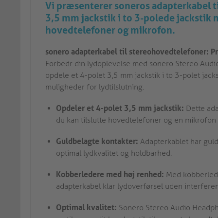
Vi præsenterer soneros adapterkabel t
3,5 mm jackstik i to 3-polede jackstik m
hovedtelefoner og mikrofon.
sonero adapterkabel til stereohovedtelefoner: P
Forbedr din lydoplevelse med sonero Stereo Audi
opdele et 4-polet 3,5 mm jackstik i to 3-polet jacks
muligheder for lydtilslutning.
Opdeler et 4-polet 3,5 mm jackstik:
Dette adap
du kan tilslutte hovedtelefoner og en mikrofon 
Guldbelagte kontakter:
Adapterkablet har guld
optimal lydkvalitet og holdbarhed.
Kobberledere med høj renhed:
Med kobberlede
adapterkabel klar lydoverførsel uden interferen
Optimal kvalitet:
Sonero Stereo Audio Headphon