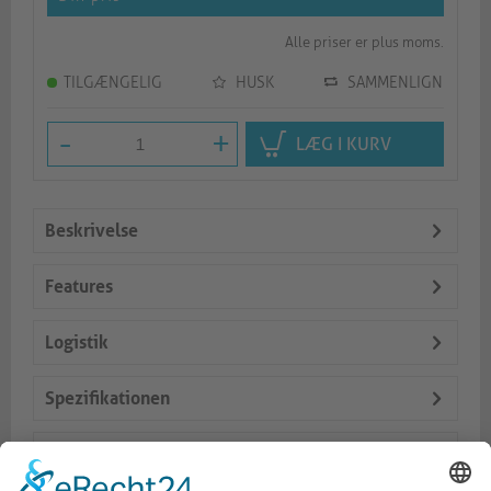
Alle priser er plus moms.
TILGÆNGELIG
HUSK
SAMMENLIGN
-
+
LÆG I KURV
Beskrivelse
Features
Logistik
Spezifikationen
Lieferumfang