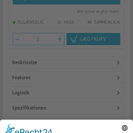
Alle priser er plus moms.
TILGÆNGELIG
HUSK
SAMMENLIGN
-
+
LÆG I KURV
Beskrivelse
Features
Logistik
Spezifikationen
Lieferumfang