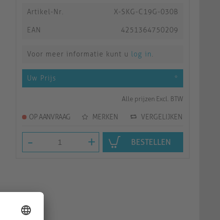
Artikel-Nr.
X-SKG-C19G-030B
EAN
4251364750209
Voor meer informatie kunt u
log in
.
Uw Prijs
*
Alle prijzen Excl. BTW
OP AANVRAAG
MERKEN
VERGELIJKEN
-
+
BESTELLEN