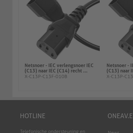
Netsnoer - IEC verlengsnoer IEC
Netsnoer - 
(C13) naar IEC (C14) recht ...
(C13) naar I
X-C13P-C13F-010B
X-C13P-C1
HOTLINE
ONEAV.
Telefonische ondersteuning en
News