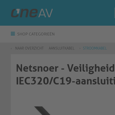
SHOP CATEGORIEËN
NAAR OVERZICHT
AANSLUITKABEL
STROOMKABEL
Netsnoer - Veilighei
IEC320/C19-aansluiti