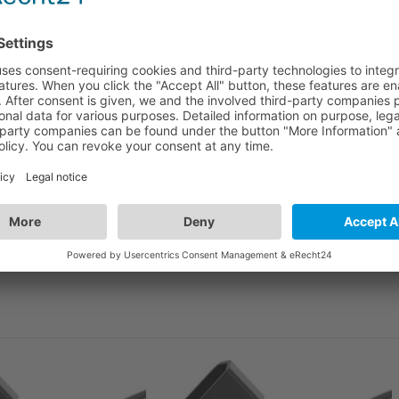
/7 naar IEC C19 aansluiting, 16A.
 naar IEC-stopcontact C19
ntworpen voor maximale veiligheid en efficiëntie. Dit
ie rechtstreeks op een IEC320/C19-contactdoos wordt
or je apparaten.
ontactdoos
rs en UPS-systemen