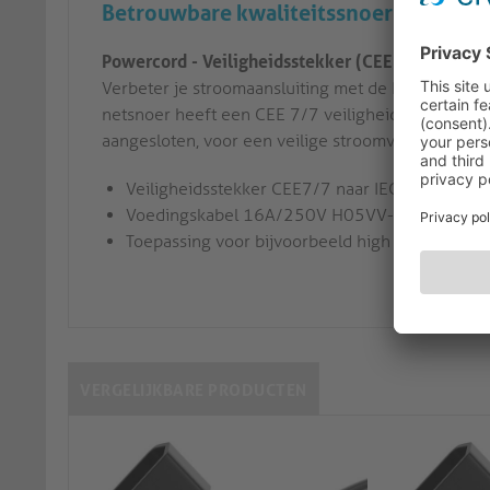
Betrouwbare kwaliteitssnoer met CEE 7
Powercord - Veiligheidsstekker (CEE 7/7) Recht
Verbeter je stroomaansluiting met de Powercord, o
netsnoer heeft een CEE 7/7 veiligheidsstekker d
aangesloten, voor een veilige stroomverbinding vo
Veiligheidsstekker CEE7/7 naar IEC320/C19-c
Voedingskabel 16A/250V H05VV-F3G1,5mm²
Toepassing voor bijvoorbeeld high class serve
VERGELIJKBARE PRODUCTEN