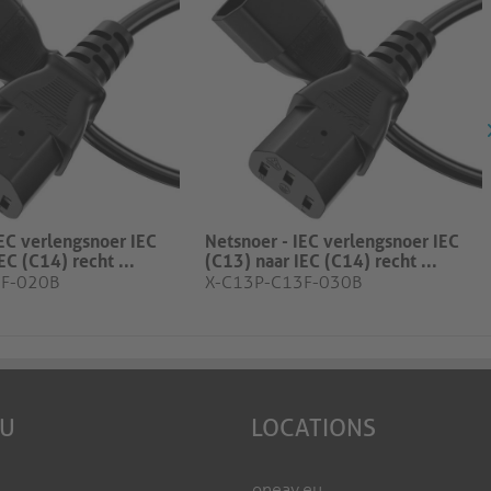
IEC verlengsnoer IEC
Netsnoer - IEC verlengsnoer IEC
EC (C14) recht ...
(C13) naar IEC (C14) recht ...
3F-020B
X-C13P-C13F-030B
EU
LOCATIONS
oneav.eu