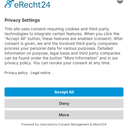
OP AANVRAAG
MERKEN
VERGELIJKEN
-
+
WARENKORB
HOTLINE
ONEAV.EU
LOCATIONS
NIEUWSBRIEF
© 2026 PureLink GmbH - OneAV B2B-Shop - * Alle prijzen plus resp. BTW
en plus verzendkosten. Alleen voor zakelijke klanten.