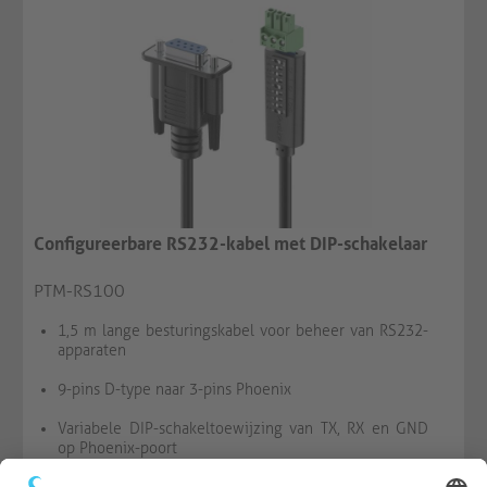
Configureerbare RS232-kabel met DIP-schakelaar
PTM-RS100
1,5 m lange besturingskabel voor beheer van RS232-
apparaten
9-pins D-type naar 3-pins Phoenix
Variabele DIP-schakeltoewijzing van TX, RX en GND
op Phoenix-poort