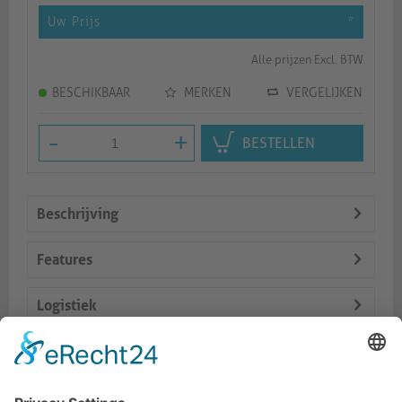
Uw Prijs
*
Alle prijzen Excl. BTW
BESCHIKBAAR
MERKEN
VERGELIJKEN
-
+
BESTELLEN
Beschrijving
Features
Logistiek
Dokumente
Vergelijkbare producten