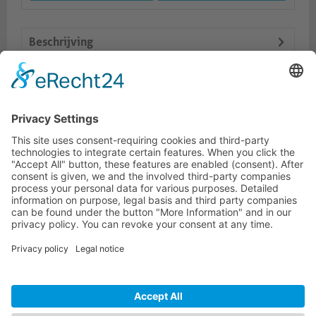
Beschrijving
Logistiek
Vergelijkbare producten
HOTLINE
ONEAV.EU
LOCATIONS
NIEUWSBRIEF